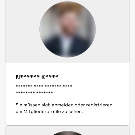
N****** K****
******* **** ******* ****
******** *******
Sie müssen sich anmelden oder registrieren,
um Mitgliederprofile zu sehen.