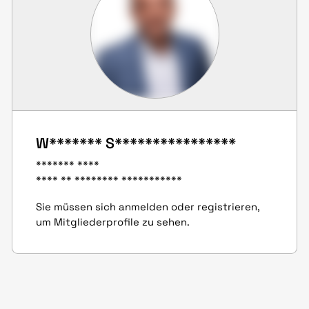
W******* S****************
******* ****
**** ** ******** ***********
Sie müssen sich anmelden oder registrieren,
um Mitgliederprofile zu sehen.