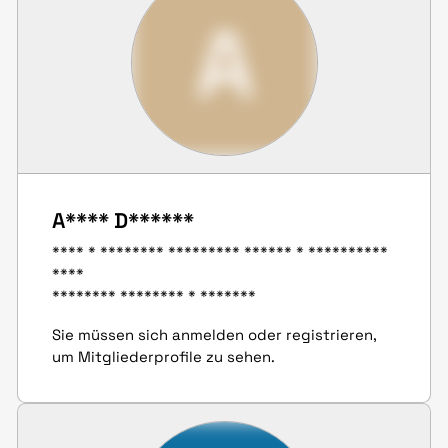
A
A**** D******
**** * ******** ********* ****** * **********
****
******** ******** * *******
Sie müssen sich anmelden oder registrieren,
um Mitgliederprofile zu sehen.