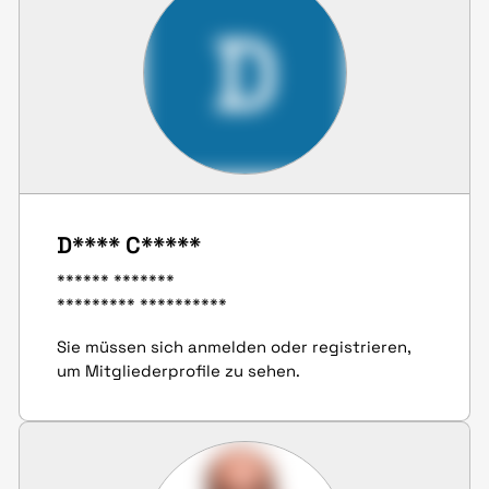
D
D**** C*****
****** *******
********* **********
Sie müssen sich anmelden oder registrieren,
um Mitgliederprofile zu sehen.