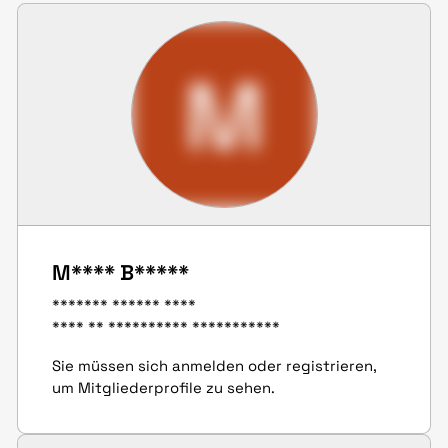
M
M**** B*****
******* ****** ****
**** ** ********** ***********
Sie müssen sich anmelden oder registrieren,
um Mitgliederprofile zu sehen.