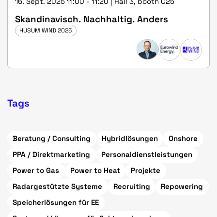
16. Sept. 2025 11:00 - 11:20 | Hall 3, booth C25
Skandinavisch. Nachhaltig. Anders
HUSUM WIND 2025
Tags
Beratung / Consulting
Hybridlösungen
Onshore
PPA / Direktmarketing
Personaldienstleistungen
Power to Gas
Power to Heat
Projekte
Radargestützte Systeme
Recruiting
Repowering
Speicherlösungen für EE