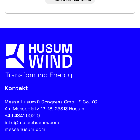
Kontakt
Messe Husum & Congress GmbH & Co. KG
Am Messeplatz 12-18, 25813 Husum
+49 4841 902-0
info@messehusum.com
messehusum.com