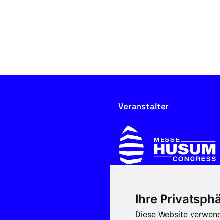
Veranstalter
Ihre Privatsphä
In Kooperation mit
Diese Website verwend