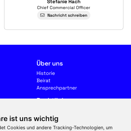
Stefanie Hach
Chief Commercial Officer
Nachricht schreiben
Über uns
Historie
Beirat
Ansprechpartner
Rechtliches
Impressum
re ist uns wichtig
Datenschutz
et Cookies und andere Tracking-Technologien, um
Nutzungsbedingungen