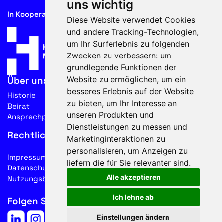
uns wichtig
In Kooperation mit
Diese Website verwendet Cookies
und andere Tracking-Technologien,
um Ihr Surferlebnis zu folgenden
Zwecken zu verbessern:
um
grundlegende Funktionen der
Website zu ermöglichen
,
um ein
Über uns
besseres Erlebnis auf der Website
Historie
zu bieten
,
um Ihr Interesse an
Beirat
unseren Produkten und
Ansprechpartner
Dienstleistungen zu messen und
Rechtliches
Marketinginteraktionen zu
personalisieren
,
um Anzeigen zu
Impressum
liefern die für Sie relevanter sind
.
Datenschutz
Alle akzeptieren
Nutzungsbedingungen
Ich lehne ab
Folgen Sie uns auf Social Media
Einstellungen ändern