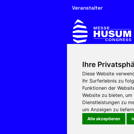
Veranstalter
Ihre Privatsphä
In Kooperation mit
Diese Website verwend
Ihr Surferlebnis zu f
Funktionen der Websit
Website zu bieten
,
um 
Dienstleistungen zu me
um Anzeigen zu liefern 
Alle akzeptieren
I