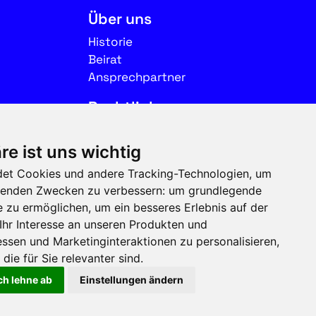
Über uns
Historie
Beirat
Ansprechpartner
Rechtliches
Impressum
re ist uns wichtig
Datenschutz
et Cookies und andere Tracking-Technologien, um
Nutzungsbedingungen
olgenden Zwecken zu verbessern:
um grundlegende
e zu ermöglichen
,
um ein besseres Erlebnis auf der
Folgen Sie uns auf Social
Ihr Interesse an unseren Produkten und
Media
ssen und Marketinginteraktionen zu personalisieren
,
die für Sie relevanter sind
.
ch lehne ab
Einstellungen ändern