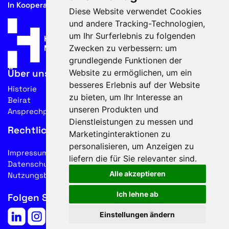
In Kooperation mit
Diese Website verwendet Cookies
und andere Tracking-Technologien,
um Ihr Surferlebnis zu folgenden
Zwecken zu verbessern:
um
grundlegende Funktionen der
Website zu ermöglichen
,
um ein
Über uns
besseres Erlebnis auf der Website
Historie
zu bieten
,
um Ihr Interesse an
Beirat
unseren Produkten und
Ansprechpartner
Dienstleistungen zu messen und
Rechtliches
Marketinginteraktionen zu
personalisieren
,
um Anzeigen zu
Impressum
liefern die für Sie relevanter sind
.
Datenschutz
Alle akzeptieren
Nutzungsbedingungen
Ich lehne ab
Folgen Sie uns auf Social Media
Einstellungen ändern