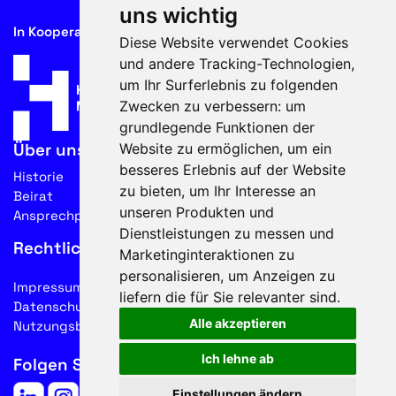
uns wichtig
In Kooperation mit
Diese Website verwendet Cookies
und andere Tracking-Technologien,
um Ihr Surferlebnis zu folgenden
Zwecken zu verbessern:
um
grundlegende Funktionen der
Website zu ermöglichen
,
um ein
Über uns
besseres Erlebnis auf der Website
Historie
zu bieten
,
um Ihr Interesse an
Beirat
unseren Produkten und
Ansprechpartner
Dienstleistungen zu messen und
Rechtliches
Marketinginteraktionen zu
personalisieren
,
um Anzeigen zu
Impressum
liefern die für Sie relevanter sind
.
Datenschutz
Alle akzeptieren
Nutzungsbedingungen
Ich lehne ab
Folgen Sie uns auf Social Media
Einstellungen ändern