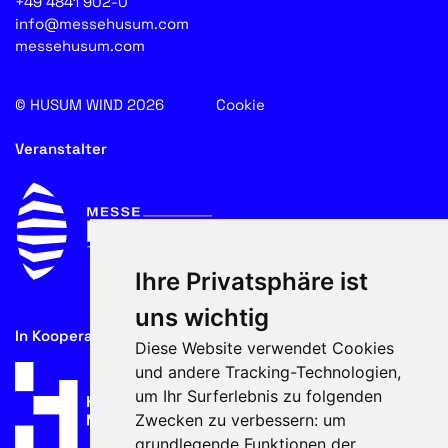
+49 4841 902-0
info@messehusum.com
messehusum.com
© HUSUM WIND 2026
Cookie
Veranstalter
Ihre Privatsphäre ist
uns wichtig
In Kooperation mit
Diese Website verwendet Cookies
und andere Tracking-Technologien,
um Ihr Surferlebnis zu folgenden
Zwecken zu verbessern:
um
grundlegende Funktionen der