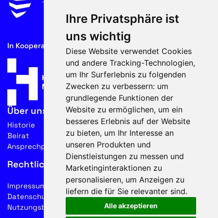
Ihre Privatsphäre ist
uns wichtig
In Kooperation mit
Diese Website verwendet Cookies
und andere Tracking-Technologien,
um Ihr Surferlebnis zu folgenden
Zwecken zu verbessern:
um
grundlegende Funktionen der
Website zu ermöglichen
,
um ein
Über uns
besseres Erlebnis auf der Website
Historie
zu bieten
,
um Ihr Interesse an
Beirat
unseren Produkten und
Ansprechpartner
Dienstleistungen zu messen und
Rechtliches
Marketinginteraktionen zu
personalisieren
,
um Anzeigen zu
Impressum
liefern die für Sie relevanter sind
.
Datenschutz
Alle akzeptieren
Nutzungsbedingungen