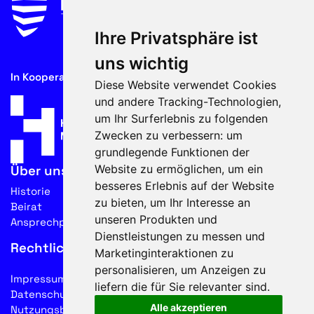
Ihre Privatsphäre ist
uns wichtig
In Kooperation mit
Diese Website verwendet Cookies
und andere Tracking-Technologien,
um Ihr Surferlebnis zu folgenden
Zwecken zu verbessern:
um
grundlegende Funktionen der
Website zu ermöglichen
,
um ein
Über uns
besseres Erlebnis auf der Website
Historie
zu bieten
,
um Ihr Interesse an
Beirat
unseren Produkten und
Ansprechpartner
Dienstleistungen zu messen und
Rechtliches
Marketinginteraktionen zu
personalisieren
,
um Anzeigen zu
Impressum
liefern die für Sie relevanter sind
.
Datenschutz
Alle akzeptieren
Nutzungsbedingungen