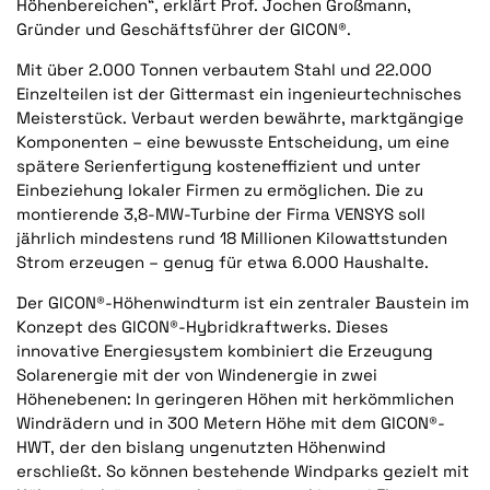
Höhenbereichen“, erklärt Prof. Jochen Großmann,
Gründer und Geschäftsführer der GICON®.
Mit über 2.000 Tonnen verbautem Stahl und 22.000
Einzelteilen ist der Gittermast ein ingenieurtechnisches
Meisterstück. Verbaut werden bewährte, marktgängige
Komponenten – eine bewusste Entscheidung, um eine
spätere Serienfertigung kosteneffizient und unter
Einbeziehung lokaler Firmen zu ermöglichen. Die zu
montierende 3,8-MW-Turbine der Firma VENSYS soll
jährlich mindestens rund 18 Millionen Kilowattstunden
Strom erzeugen – genug für etwa 6.000 Haushalte.
Der GICON®-Höhenwindturm ist ein zentraler Baustein im
Konzept des GICON®-Hybridkraftwerks. Dieses
innovative Energiesystem kombiniert die Erzeugung
Solarenergie mit der von Windenergie in zwei
Höhenebenen: In geringeren Höhen mit herkömmlichen
Windrädern und in 300 Metern Höhe mit dem GICON®-
HWT, der den bislang ungenutzten Höhenwind
erschließt. So können bestehende Windparks gezielt mit