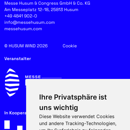
Messe Husum & Congress GmbH & Co. KG
Am Messeplatz 12-18, 25813 Husum
+49 4841 902-0
info@messehusum.com
messehusum.com
© HUSUM WIND 2026
Cookie
Veranstalter
Ihre Privatsphäre ist
uns wichtig
In Kooperation mit
Diese Website verwendet Cookies
und andere Tracking-Technologien,