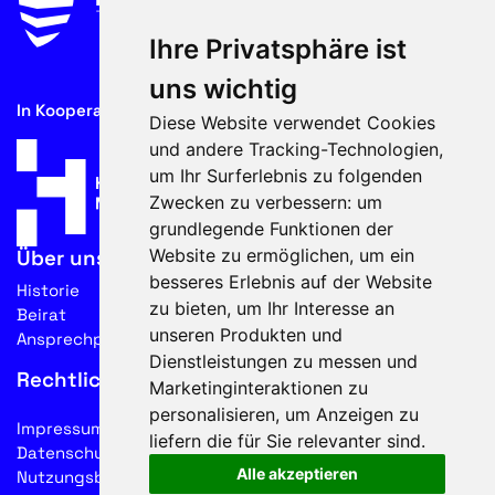
Ihre Privatsphäre ist
uns wichtig
In Kooperation mit
Diese Website verwendet Cookies
und andere Tracking-Technologien,
um Ihr Surferlebnis zu folgenden
Zwecken zu verbessern:
um
grundlegende Funktionen der
Website zu ermöglichen
,
um ein
Über uns
besseres Erlebnis auf der Website
Historie
zu bieten
,
um Ihr Interesse an
Beirat
unseren Produkten und
Ansprechpartner
Dienstleistungen zu messen und
Rechtliches
Marketinginteraktionen zu
personalisieren
,
um Anzeigen zu
Impressum
liefern die für Sie relevanter sind
.
Datenschutz
Alle akzeptieren
Nutzungsbedingungen