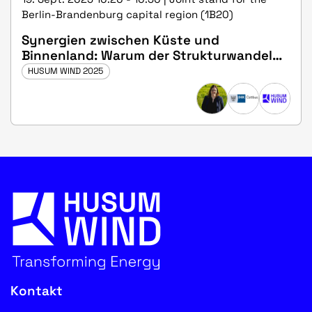
Berlin-Brandenburg capital region (1B20)
Synergien zwischen Küste und
Binnenland: Warum der Strukturwandel
alle betrifft
HUSUM WIND 2025
Kontakt