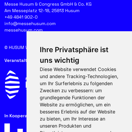
Messe Husum & Congress GmbH & Co. KG
Am Messeplatz 12-18, 25813 Husum
+49 4841 902-0
info@messehusum.com
messehusum.com
© HUSUM WIND 2026
Cookie
Ihre Privatsphäre ist
uns wichtig
Veranstalter
Diese Website verwendet Cookies
und andere Tracking-Technologien,
um Ihr Surferlebnis zu folgenden
Zwecken zu verbessern:
um
grundlegende Funktionen der
Website zu ermöglichen
,
um ein
besseres Erlebnis auf der Website
In Kooperation mit
zu bieten
,
um Ihr Interesse an
unseren Produkten und