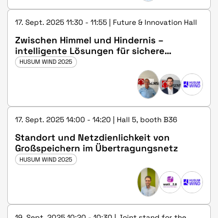
17. Sept. 2025 11:30 - 11:55 | Future & Innovation Hall
Zwischen Himmel und Hindernis –
intelligente Lösungen für sichere
Flugrouten
HUSUM WIND 2025
17. Sept. 2025 14:00 - 14:20 | Hall 5, booth B36
Standort und Netzdienlichkeit von
Großspeichern im Übertragungsnetz
HUSUM WIND 2025
19. Sept. 2025 10:20 - 10:30 | Joint stand for the