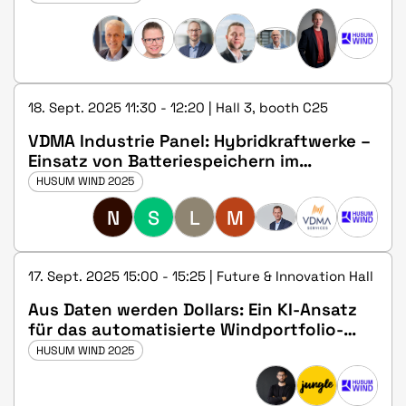
Gadget?
18. Sept. 2025 11:30 - 12:20 | Hall 3, booth C25
VDMA Industrie Panel: Hybridkraftwerke –
Einsatz von Batteriespeichern im
Windpark
HUSUM WIND 2025
N
S
L
M
17. Sept. 2025 15:00 - 15:25 | Future & Innovation Hall
Aus Daten werden Dollars: Ein KI-Ansatz
für das automatisierte Windportfolio-
Management
HUSUM WIND 2025