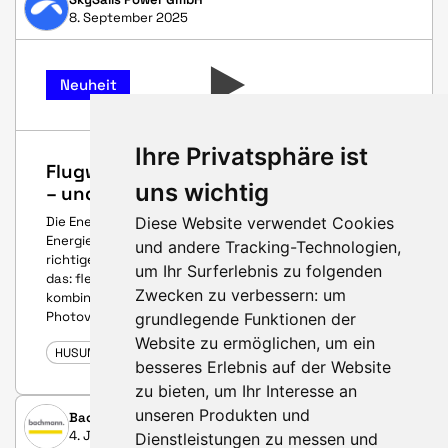
8. September 2025
Neuheit
Ihre Privatsphäre ist
Flugwindenergie setzt neue Maßstäbe
uns wichtig
– und erschließt neue Märkte
Diese Website verwendet Cookies
Die Energiewende braucht nicht nur mehr erneuerbare
Energien - sie braucht die richtigen Technologien am
und andere Tracking-Technologien,
richtigen Ort. Die SkySails Höhen-Kraftwerke sind genau
um Ihr Surferlebnis zu folgenden
das: flexibel, modular, systemdienlich und nahtlos
Zwecken zu verbessern:
um
kombinierbar mit bestehenden Lösungen wie
Photovoltaik oder konventioneller Windkraft.
grundlegende Funktionen der
Website zu ermöglichen
,
um ein
HUSUM WIND 2025
besseres Erlebnis auf der Website
zu bieten
,
um Ihr Interesse an
unseren Produkten und
Bachmann electronic GmbH
4. Juli 2025
Dienstleistungen zu messen und