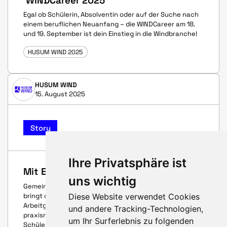
WINDCareer 2025
Egal ob Schülerin, Absolventin oder auf der Suche nach
einem beruflichen Neuanfang – die WINDCareer am 18.
und 19. September ist dein Einstieg in die Windbranche!
HUSUM WIND 2025
HUSUM WIND
15. August 2025
Story
Ihre Privatsphäre ist
Mit Energie in die Karriere starten
uns wichtig
Gemeinsam mit unserem Partner ME2BE MEDIEN GmbH
bringt die WINDCareer 2025 junge Talente mit
Diese Website verwendet Cookies
Arbeitgebern aus der Windbranche zusammen –
und andere Tracking-Technologien,
praxisnah, zukunftsorientiert und kostenlos für
um Ihr Surferlebnis zu folgenden
Schüler:innen und Studierende.