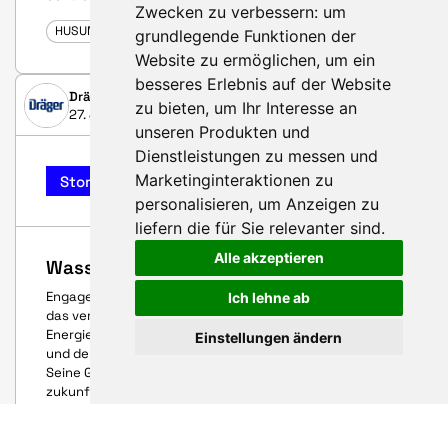
Zwecken zu verbessern:
um
HUSUM WIND 2025
grundlegende Funktionen der
Website zu ermöglichen
,
um ein
besseres Erlebnis auf der Website
Dräger Safety AG & Co. KGaA
zu bieten
,
um Ihr Interesse an
27. Juni 2025
unseren Produkten und
Dienstleistungen zu messen und
Marketinginteraktionen zu
Story
personalisieren
,
um Anzeigen zu
liefern die für Sie relevanter sind
.
Alle akzeptieren
Wasserstoff – mit Sicherheit
Engagement, Aufbruchstimmung und Innovationskraft –
Ich lehne ab
das verbindet Unternehmen, die sich mit erneuerbaren
Energieträgern, CleanTech genannt, auseinandersetzen
Einstellungen ändern
und dem Business Development Manager Lars Traut.
Seine Geschichte zeigt, wie es ist, gemeinsam an
zukunftsweisenden Lösungen zu arbeiten.
HUSUM WIND 2025