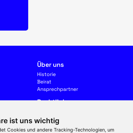
Über uns
Historie
Beirat
Ansprechpartner
Rechtliches
Impressum
re ist uns wichtig
Datenschutz
et Cookies und andere Tracking-Technologien, um
Nutzungsbedingungen