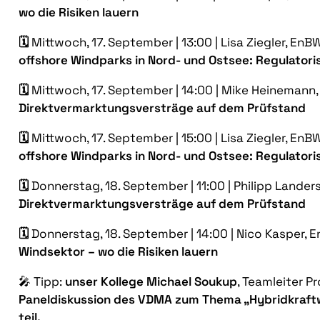
wo die Risiken lauern
🗓️
Mittwoch, 17. September | 13:00 | L
isa Ziegler, En
offshore Windparks in Nord- und Ostsee: Regulatoris
🗓️
Mittwoch, 17. September | 14:00 | Mike Heinemann
Direktvermarktungsversträge auf dem Prüfstand
🗓️
Mittwoch, 17. September | 15:00 | Lisa Ziegler, E
offshore Windparks in Nord- und Ostsee: Regulatoris
🗓️
Donnerstag, 18. September | 11:00 | Philipp Lander
Direktvermarktungsversträge auf dem Prüfstand
🗓️
Donnerstag, 18. September | 14:00 | Nico Kasper, 
Windsektor – wo die Risiken lauern
🎤
Tipp:
unser Kollege Michael Soukup
, Teamleiter 
Paneldiskussion des VDMA zum Thema „Hybridkraftw
teil.