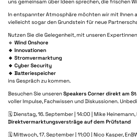
uns gemeinsam über Ideen sprechen, die frischen Win
In entspannter Atmosphäre möchten wir mit Ihnen a
vielleicht sogar den Grundstein für neue Partnersch
Nutzen Sie die Gelegenheit, mit unseren Expertinne
🔹
Wind Onshore
🔹 Innovationen
🔹 Stromvermarktung
🔹 Cyber Security
🔹
Batteriespeicher
ins Gespräch zu kommen.
Besuchen Sie unseren
Speakers Corner direkt am S
voller Impulse, Fachwissen und Diskussionen. Unbed
🗓️ Dienstag, 16. September | 14:00 | Mike Heinemann
Direktvermarktungsversträge auf dem Prüfstand
🗓️ Mittwoch, 17. September | 11:00 | Nico Kasper, En