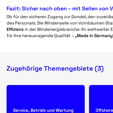
Fazit: Sicher nach oben – mit Seilen von
Ob für den sicheren Zugang zur Gondel, den zuverl
des Personals: Die Windenseile von Vornbäumen Stah
Effizienz
in der Windenergiebranche. Ihr weltweiter 
für ihre herausragende Qualität –
„Made in Germany“,
Zugehörige Themengebiete (3)
Service, Betrieb und Wartung
Offshor