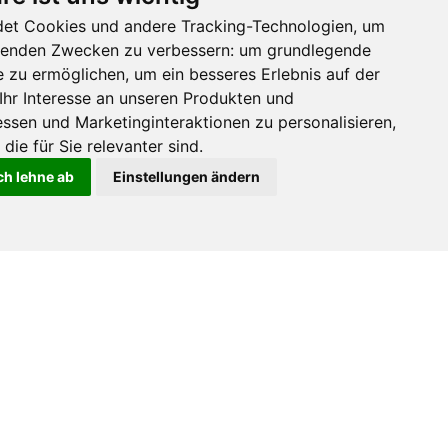
Installationswerkzeug für
et Cookies und andere Tracking-Technologien, um
Azimutbremsen
olgenden Zwecken zu verbessern:
um grundlegende
e zu ermöglichen
,
um ein besseres Erlebnis auf der
Bahnbrechende Servicewerkzeuge, die neue
Maßstäbe bei der Demontage und Installation
Ihr Interesse an unseren Produkten und
von Gierbremsen setzen – sicher und schnell!
ssen und Marketinginteraktionen zu personalisieren
,
Sie sind leicht zu manövrieren und ermöglichen
die für Sie relevanter sind
.
es Servicetechnikern, ihre Arbeit deutlich
ch lehne ab
Einstellungen ändern
schneller und sicherer auszuführen.
PATENTIERT.
HUSUM WIND 2025
KÖTTER Consulting Engineers GmbH
7. Juli 2025
Dienstleistungs-Highlight