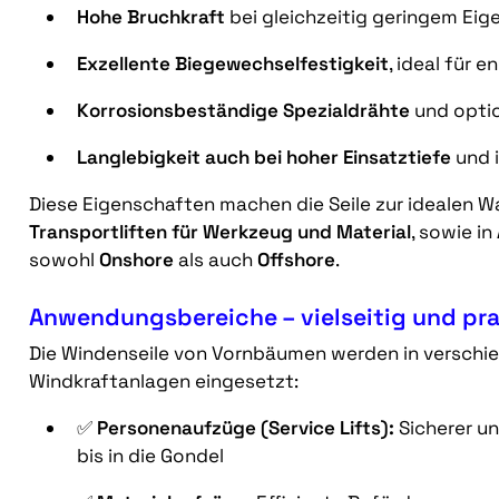
Hohe Bruchkraft
bei gleichzeitig geringem Ei
Exzellente Biegewechselfestigkeit
, ideal für
Korrosionsbeständige Spezialdrähte
und optio
Langlebigkeit auch bei hoher Einsatztiefe
und 
Diese Eigenschaften machen die Seile zur idealen Wa
Transportliften für Werkzeug und Material
, sowie in
sowohl
Onshore
als auch
Offshore
.
Anwendungsbereiche – vielseitig und pr
Die Windenseile von Vornbäumen werden in versch
Windkraftanlagen eingesetzt:
✅
Personenaufzüge (Service Lifts):
Sicherer u
bis in die Gondel