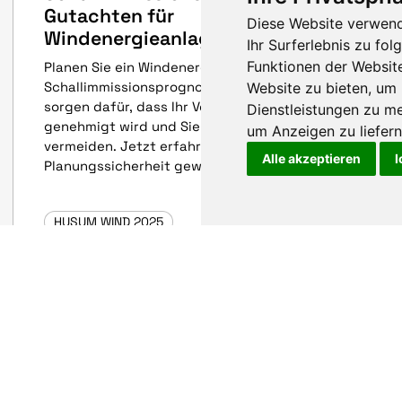
Gutachten für
Diese Website verwend
Windenergieanlagen
Ihr Surferlebnis zu f
Funktionen der Websit
Planen Sie ein Windenergieprojekt? Unsere
Schallimmissionsprognosen und Gutachten
Website zu bieten
,
um 
sorgen dafür, dass Ihr Vorhaben reibungslos
Dienstleistungen zu me
genehmigt wird und Sie böse Überraschungen
um Anzeigen zu liefern 
vermeiden. Jetzt erfahren, wie Sie mit uns
Alle akzeptieren
I
Planungssicherheit gewinnen!
HUSUM WIND 2025
HUSUM WIND
26. März 2025
Pressemeldung