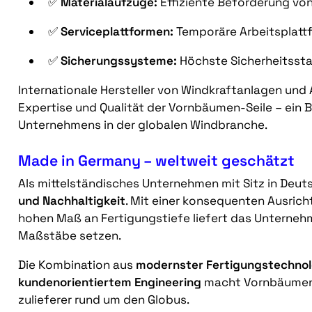
✅
Materialaufzüge:
Effiziente Beförderung von
✅
Serviceplattformen:
Temporäre Arbeitsplatt
✅
Sicherungssysteme:
Höchste Sicherheitssta
Internationale Hersteller von Windkraftanlagen und
Expertise und Qualität der Vornbäumen-Seile – ein 
Unternehmens in der globalen Windbranche.
Made in Germany – weltweit geschätzt
Als mittelständisches Unternehmen mit Sitz in Deu
und Nachhaltigkeit
. Mit einer konsequenten Ausric
hohen Maß an Fertigungstiefe liefert das Unternehme
Maßstäbe setzen.
Die Kombination aus
modernster Fertigungstechnol
kundenorientiertem Engineering
macht Vornbäumen z
zulieferer rund um den Globus.