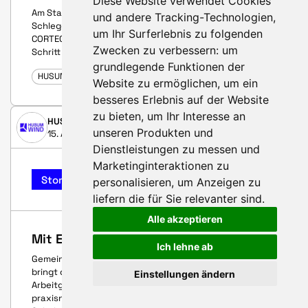
Diese Website verwendet Cookies
Am Standort Sachsen erzeugt die Windkraftanlage
und andere Tracking-Technologien,
Schlegel grünen Strom, der über wind4factory direkt an
um Ihr Surferlebnis zu folgenden
CORTEC in Wald-Michelbach geliefert wird – ein weiterer
Zwecken zu verbessern:
um
Schritt in Richtung nachhaltiger Energieversorgung.
grundlegende Funktionen der
HUSUM WIND 2025
Website zu ermöglichen
,
um ein
besseres Erlebnis auf der Website
zu bieten
,
um Ihr Interesse an
HUSUM WIND
unseren Produkten und
15. August 2025
Dienstleistungen zu messen und
Marketinginteraktionen zu
Story
personalisieren
,
um Anzeigen zu
liefern die für Sie relevanter sind
.
Alle akzeptieren
Mit Energie in die Karriere starten
Ich lehne ab
Gemeinsam mit unserem Partner ME2BE MEDIEN GmbH
bringt die WINDCareer 2025 junge Talente mit
Einstellungen ändern
Arbeitgebern aus der Windbranche zusammen –
praxisnah, zukunftsorientiert und kostenlos für