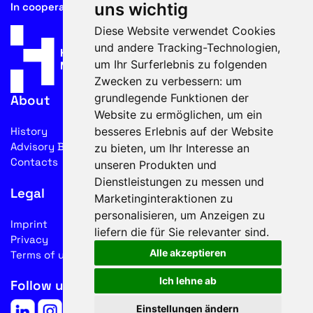
uns wichtig
In cooperation with
Diese Website verwendet Cookies
und andere Tracking-Technologien,
um Ihr Surferlebnis zu folgenden
Zwecken zu verbessern:
um
grundlegende Funktionen der
About
Website zu ermöglichen
,
um ein
besseres Erlebnis auf der Website
History
Advisory Board
zu bieten
,
um Ihr Interesse an
Contacts
unseren Produkten und
Dienstleistungen zu messen und
Legal
Marketinginteraktionen zu
personalisieren
,
um Anzeigen zu
Imprint
liefern die für Sie relevanter sind
.
Privacy
Alle akzeptieren
Terms of use
Ich lehne ab
Follow us on social media
Einstellungen ändern