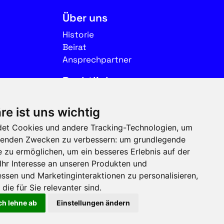
Über uns
Historie
Beirat
Ansprechpartner
Rechtliches
Impressum
re ist uns wichtig
Datenschutz
et Cookies und andere Tracking-Technologien, um
Nutzungsbedingungen
olgenden Zwecken zu verbessern:
um grundlegende
e zu ermöglichen
,
um ein besseres Erlebnis auf der
Folgen Sie uns auf Social
Ihr Interesse an unseren Produkten und
Media
ssen und Marketinginteraktionen zu personalisieren
,
die für Sie relevanter sind
.
ch lehne ab
Einstellungen ändern