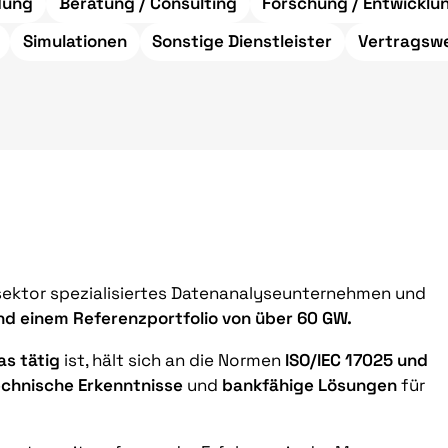
dung
Beratung / Consulting
Forschung / Entwicklu
Simulationen
Sonstige Dienstleister
Vertragsw
sektor spezialisiertes Datenanalyseunternehmen und
nd einem Referenzportfolio von über 60 GW.
as tätig
ist, hält sich an die Normen
ISO/IEC 17025 und
chnische Erkenntnisse
und
bankfähige Lösungen
für