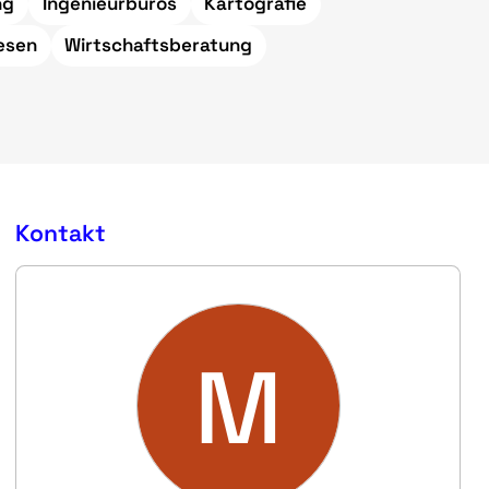
ng
Ingenieurbüros
Kartografie
esen
Wirtschaftsberatung
Kontakt
M