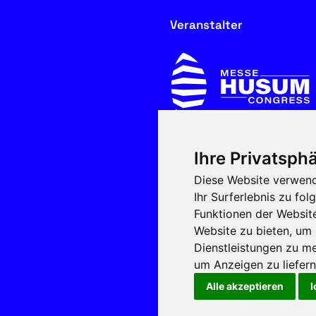
Veranstalter
Ihre Privatsphä
In Kooperation mit
Diese Website verwend
Ihr Surferlebnis zu f
Funktionen der Websit
Website zu bieten
,
um 
Dienstleistungen zu me
um Anzeigen zu liefern 
Alle akzeptieren
I