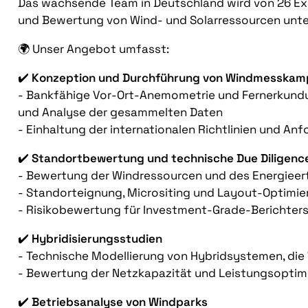
Das wachsende Team in Deutschland wird von 26 Ex
und Bewertung von Wind- und Solarressourcen unte
🌍 Unser Angebot umfasst:
✔️
Konzeption und Durchführung von Windmesska
- Bankfähige Vor-Ort-Anemometrie und Fernerkundung
und Analyse der gesammelten Daten
- Einhaltung der internationalen Richtlinien und An
✔️
Standortbewertung und technische Due Diligenc
- Bewertung der Windressourcen und des Energieer
- Standorteignung, Micrositing und Layout-Optimie
- Risikobewertung für Investment-Grade-Berichter
✔️
Hybridisierungsstudien
- Technische Modellierung von Hybridsystemen, die
- Bewertung der Netzkapazität und Leistungsoptim
✔️
Betriebsanalyse von Windparks