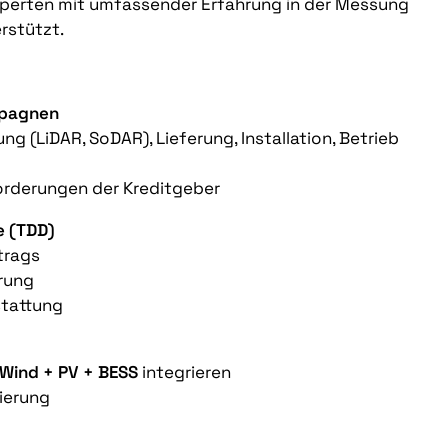
perten mit umfassender Erfahrung in der Messung
rstützt.
mpagnen
 (LiDAR, SoDAR), Lieferung, Installation, Betrieb
forderungen der Kreditgeber
e (TDD)
trags
rung
stattung
Wind + PV + BESS
integrieren
ierung