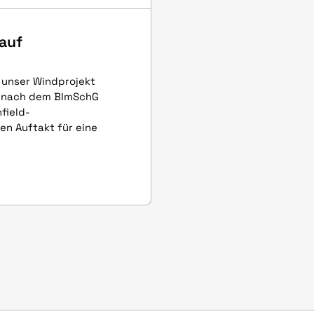
 auf
r unser Windprojekt
g nach dem BImSchG
field-
en Auftakt für eine