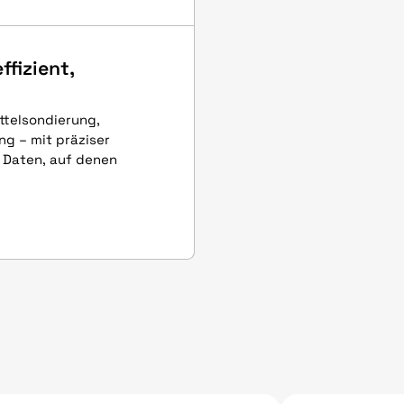
ffizient,
telsondierung,
g – mit präziser
e Daten, auf denen