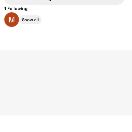
1 Following
M
Show all