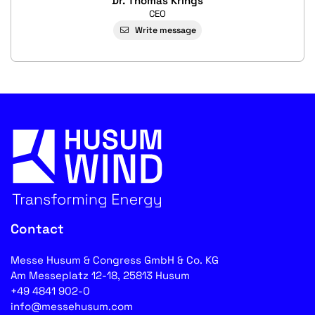
Dr. Thomas Krings
CEO
Write message
Contact
Messe Husum & Congress GmbH & Co. KG
Am Messeplatz 12-18, 25813 Husum
+49 4841 902-0
info@messehusum.com