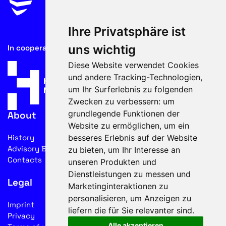
Ihre Privatsphäre ist
uns wichtig
In cooperation with
Diese Website verwendet Cookies
und andere Tracking-Technologien,
um Ihr Surferlebnis zu folgenden
Zwecken zu verbessern:
um
grundlegende Funktionen der
About
Website zu ermöglichen
,
um ein
besseres Erlebnis auf der Website
History
Advisory Board
zu bieten
,
um Ihr Interesse an
Contacts
unseren Produkten und
Dienstleistungen zu messen und
Legal
Marketinginteraktionen zu
personalisieren
,
um Anzeigen zu
Imprint
liefern die für Sie relevanter sind
.
Privacy
Alle akzeptieren