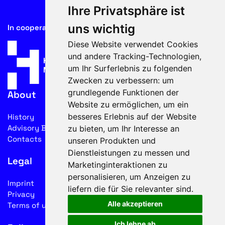
Ihre Privatsphäre ist
uns wichtig
In cooperation with
Diese Website verwendet Cookies
und andere Tracking-Technologien,
um Ihr Surferlebnis zu folgenden
Zwecken zu verbessern:
um
grundlegende Funktionen der
About
Website zu ermöglichen
,
um ein
besseres Erlebnis auf der Website
History
Advisory Board
zu bieten
,
um Ihr Interesse an
Contacts
unseren Produkten und
Dienstleistungen zu messen und
Legal
Marketinginteraktionen zu
personalisieren
,
um Anzeigen zu
Imprint
liefern die für Sie relevanter sind
.
Privacy
Alle akzeptieren
Terms of use
Ich lehne ab