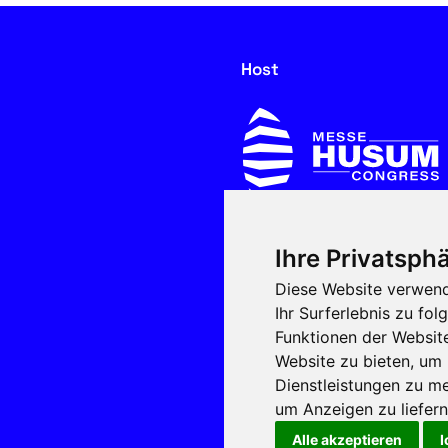
Host
Ihre Privatsphä
In cooperation with
Diese Website verwend
Ihr Surferlebnis zu f
Funktionen der Websit
Website zu bieten
,
um 
Dienstleistungen zu me
um Anzeigen zu liefern 
Alle akzeptieren
I