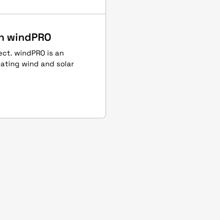
th windPRO
ect. windPRO is an
uating wind and solar