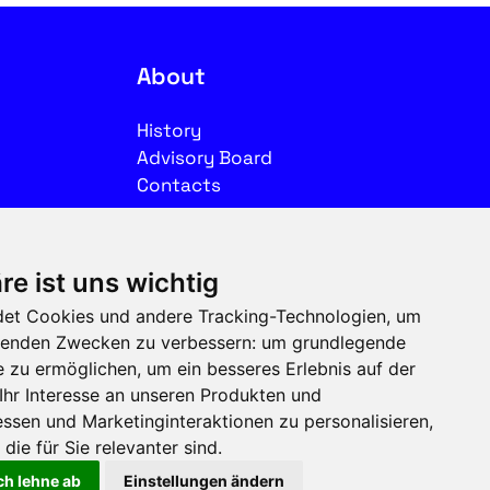
About
History
Advisory Board
Contacts
Legal
re ist uns wichtig
Imprint
et Cookies und andere Tracking-Technologien, um
Privacy
olgenden Zwecken zu verbessern:
um grundlegende
Terms of use
e zu ermöglichen
,
um ein besseres Erlebnis auf der
Ihr Interesse an unseren Produkten und
Follow us on social media
ssen und Marketinginteraktionen zu personalisieren
,
die für Sie relevanter sind
.
ch lehne ab
Einstellungen ändern