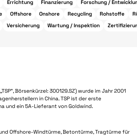
Errichtung
Finanzierung
Forschung / Entwicklu
e
Offshore
Onshore
Recycling
Rohstoffe
R
Versicherung
Wartung / Inspektion
Zertifizier
„TSP“, Börsenkürzel: 300129.SZ) wurde im Jahr 2001
enherstellern in China. TSP ist der erste
ina und ein 5A-Lieferant von Goldwind.
und Offshore-Windtürme, Betontürme, Tragtürme für