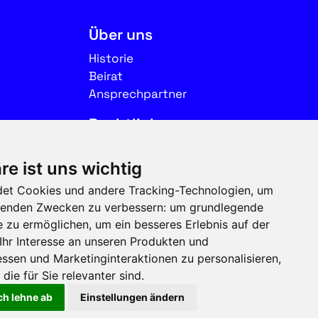
Über uns
Historie
Beirat
Ansprechpartner
Rechtliches
Impressum
re ist uns wichtig
Datenschutz
et Cookies und andere Tracking-Technologien, um
Nutzungsbedingungen
olgenden Zwecken zu verbessern:
um grundlegende
e zu ermöglichen
,
um ein besseres Erlebnis auf der
Folgen Sie uns auf Social
Ihr Interesse an unseren Produkten und
Media
ssen und Marketinginteraktionen zu personalisieren
,
die für Sie relevanter sind
.
ch lehne ab
Einstellungen ändern