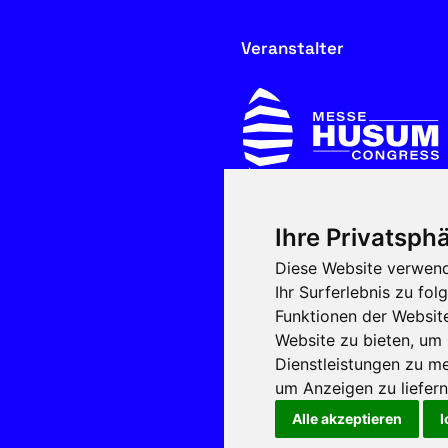
Veranstalter
Ihre Privatsphä
In Kooperation mit
Diese Website verwend
Ihr Surferlebnis zu f
Funktionen der Websit
Website zu bieten
,
um 
Dienstleistungen zu me
um Anzeigen zu liefern 
Alle akzeptieren
I