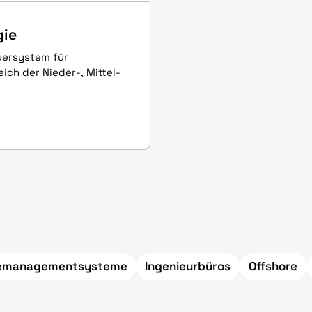
gie
uersystem für
ch der Nieder-, Mittel-
iemanagementsysteme
Ingenieurbüros
Offshore