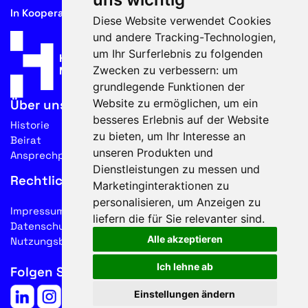
In Kooperation mit
Diese Website verwendet Cookies
und andere Tracking-Technologien,
um Ihr Surferlebnis zu folgenden
Zwecken zu verbessern:
um
grundlegende Funktionen der
Website zu ermöglichen
,
um ein
Über uns
besseres Erlebnis auf der Website
Historie
zu bieten
,
um Ihr Interesse an
Beirat
unseren Produkten und
Ansprechpartner
Dienstleistungen zu messen und
Rechtliches
Marketinginteraktionen zu
personalisieren
,
um Anzeigen zu
Impressum
liefern die für Sie relevanter sind
.
Datenschutz
Alle akzeptieren
Nutzungsbedingungen
Ich lehne ab
Folgen Sie uns auf Social Media
Einstellungen ändern