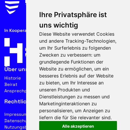
Ihre Privatsphäre ist
uns wichtig
In Kooperation mit
Diese Website verwendet Cookies
und andere Tracking-Technologien,
um Ihr Surferlebnis zu folgenden
Zwecken zu verbessern:
um
grundlegende Funktionen der
Website zu ermöglichen
,
um ein
Über uns
besseres Erlebnis auf der Website
Historie
zu bieten
,
um Ihr Interesse an
Beirat
unseren Produkten und
Ansprechpartner
Dienstleistungen zu messen und
Rechtliches
Marketinginteraktionen zu
personalisieren
,
um Anzeigen zu
Impressum
liefern die für Sie relevanter sind
.
Datenschutz
Alle akzeptieren
Nutzungsbedingungen