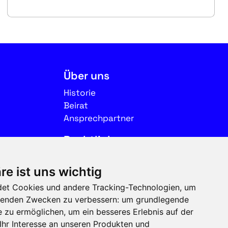
Über uns
Historie
Beirat
Ansprechpartner
Rechtliches
Impressum
re ist uns wichtig
Datenschutz
et Cookies und andere Tracking-Technologien, um
Nutzungsbedingungen
olgenden Zwecken zu verbessern:
um grundlegende
e zu ermöglichen
,
um ein besseres Erlebnis auf der
Folgen Sie uns auf Social
Ihr Interesse an unseren Produkten und