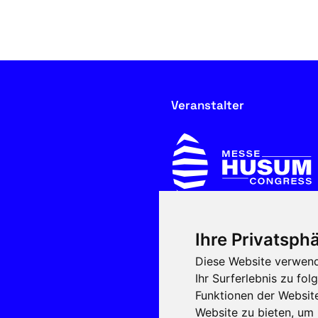
Veranstalter
Ihre Privatsphä
In Kooperation mit
Diese Website verwend
Ihr Surferlebnis zu f
Funktionen der Websit
Website zu bieten
,
um 