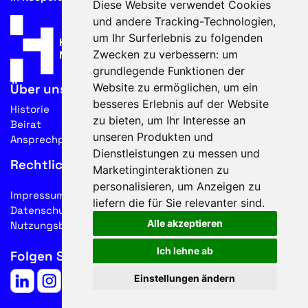
Diese Website verwendet Cookies
und andere Tracking-Technologien,
um Ihr Surferlebnis zu folgenden
Zwecken zu verbessern:
um
grundlegende Funktionen der
Website zu ermöglichen
,
um ein
Über uns
besseres Erlebnis auf der Website
Historie
zu bieten
,
um Ihr Interesse an
Beirat
unseren Produkten und
Ansprechpartner
Dienstleistungen zu messen und
Rechtliches
Marketinginteraktionen zu
personalisieren
,
um Anzeigen zu
Impressum
liefern die für Sie relevanter sind
.
Datenschutz
Alle akzeptieren
Nutzungsbedingungen
Ich lehne ab
Folgen Sie uns auf Social Media
Einstellungen ändern