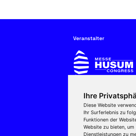
Veranstalter
Ihre Privatsphä
In Kooperation mit
Diese Website verwend
Ihr Surferlebnis zu f
Funktionen der Websit
Website zu bieten
,
um 
Dienstleistungen zu me