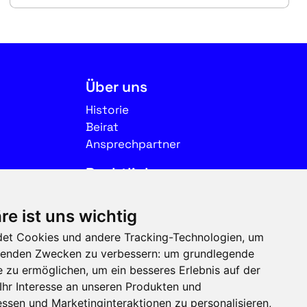
Über uns
Historie
Beirat
Ansprechpartner
Rechtliches
Impressum
re ist uns wichtig
Datenschutz
et Cookies und andere Tracking-Technologien, um
Nutzungsbedingungen
olgenden Zwecken zu verbessern:
um grundlegende
e zu ermöglichen
,
um ein besseres Erlebnis auf der
Folgen Sie uns auf Social
Ihr Interesse an unseren Produkten und
Media
ssen und Marketinginteraktionen zu personalisieren
,