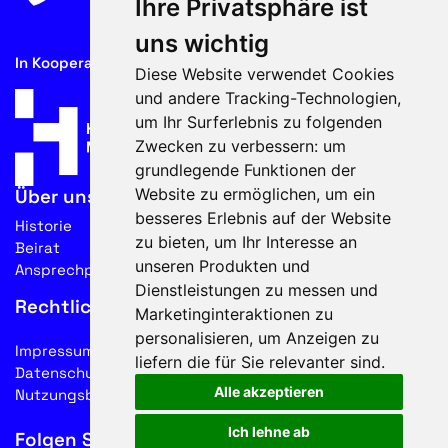
Ihre Privatsphäre ist
uns wichtig
In Kooperation mit
Diese Website verwendet Cookies
und andere Tracking-Technologien,
um Ihr Surferlebnis zu folgenden
Zwecken zu verbessern:
um
grundlegende Funktionen der
Website zu ermöglichen
,
um ein
Über uns
besseres Erlebnis auf der Website
Historie
zu bieten
,
um Ihr Interesse an
Beirat
unseren Produkten und
Ansprechpartner
Dienstleistungen zu messen und
Rechtliches
Marketinginteraktionen zu
personalisieren
,
um Anzeigen zu
Impressum
liefern die für Sie relevanter sind
.
Datenschutz
Alle akzeptieren
Nutzungsbedingungen
Ich lehne ab
Folgen Sie uns auf Social Media