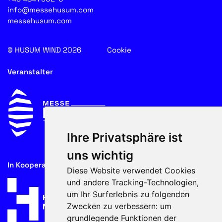
info@messehusum.com
messehusum.com
© HUSUM WIND 2026
Cookie
Veranstalter
Ihre Privatsphäre ist
uns wichtig
In Kooperation mit
Diese Website verwendet Cookies
und andere Tracking-Technologien,
um Ihr Surferlebnis zu folgenden
Zwecken zu verbessern:
um
grundlegende Funktionen der