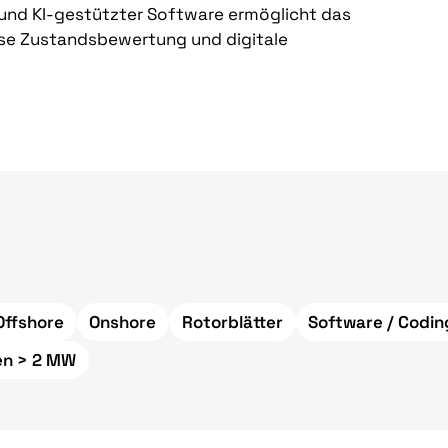
und KI-gestützter Software ermöglicht das
se Zustandsbewertung und digitale
Offshore
Onshore
Rotorblätter
Software / Codin
en > 2 MW