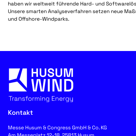
haben wir weltweit führende Hard- und Softwarelö
Unsere smarten Analyseverfahren setzen neue Maßs
und Offshore-Windparks.
Kontakt
Messe Husum & Congress GmbH & Co. KG
Am Messeplatz 12-18, 25813 Husum