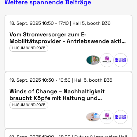
Weitere spannende Beiträge
18. Sept. 2025 16:50 - 17:10 | Hall 5, booth B36
Vom Stromversorger zum E-
Mobilitätsprovider - Antriebswende aktiv
gestalten
HUSUM WIND 2025
19. Sept. 2025 10:30 - 10:50 | Hall 5, booth B36
Winds of Change – Nachhaltigkeit
braucht Köpfe mit Haltung und
Kompetenz
HUSUM WIND 2025
19. Sept. 2025 12:00 - 13:00 | Future & Innovation Hall