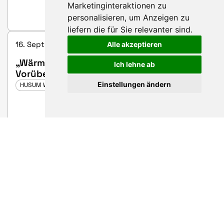
Marketinginteraktionen zu
personalisieren
,
um Anzeigen zu
liefern die für Sie relevanter sind
.
16. Sept. 2025 13:40 - 14:00 | Hall 5, booth B36
Alle akzeptieren
„Wärmeplanung: Von den
Ich lehne ab
Vorüberlegungen zur erfolgreichen
Umsetzung“
Einstellungen ändern
HUSUM WIND 2025