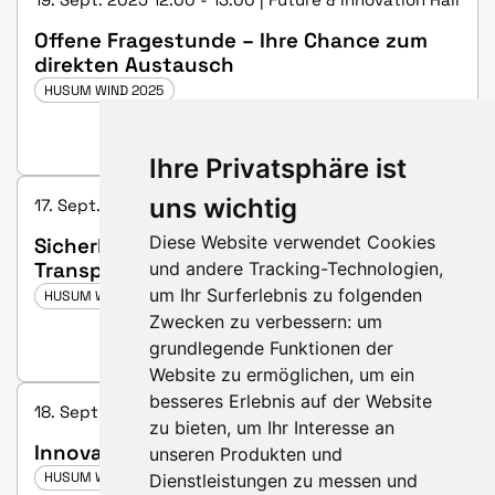
Offene Fragestunde – Ihre Chance zum
direkten Austausch
HUSUM WIND 2025
Ihre Privatsphäre ist
uns wichtig
17. Sept. 2025 15:00 - 15:25 | Hall 2, booth D26
Diese Website verwendet Cookies
Sicherheit für Wasserstofferzeugungs-,
und andere Tracking-Technologien,
Transport- und Speicheranlagen sowie
technisches Personal
um Ihr Surferlebnis zu folgenden
HUSUM WIND 2025
Zwecken zu verbessern:
um
grundlegende Funktionen der
Website zu ermöglichen
,
um ein
besseres Erlebnis auf der Website
18. Sept. 2025 13:30 - 13:50 | Hall 5, booth B36
zu bieten
,
um Ihr Interesse an
Innovation als Wettbewerbsfaktor
unseren Produkten und
HUSUM WIND 2025
Dienstleistungen zu messen und