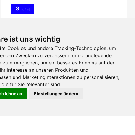
Story
Hydrogen Forum @ HUSUM WIND
re ist uns wichtig
2025
et Cookies und andere Tracking-Technologien, um
olgenden Zwecken zu verbessern:
um grundlegende
1. Messetag – Schwerpunkt Forschung,
Technologietransfer & Wirtschaftlichkeit |
e zu ermöglichen
,
um ein besseres Erlebnis auf der
Wasserstoff als Schlüssel zur Energiewende –
Ihr Interesse an unseren Produkten und
Forschung trifft Umsetzung
ssen und Marketinginteraktionen zu personalisieren
,
die für Sie relevanter sind
.
ch lehne ab
Einstellungen ändern
HUSUM WIND 2025
HUSUM WIND