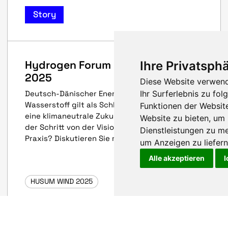
Story
Hydrogen Forum @ HUSUM WIND
Ihre Privatsphä
2025
Diese Website verwend
Ihr Surferlebnis zu f
Deutsch-Dänischer Energiedialog | Grüner
Wasserstoff gilt als Schlüsseltechnologie für
Funktionen der Websit
eine klimaneutrale Zukunft. Doch wie gelingt
Website zu bieten
,
um 
der Schritt von der Vision zur Umsetzung in der
Dienstleistungen zu me
Praxis? Diskutieren Sie mit!
um Anzeigen zu liefern 
Alle akzeptieren
I
HUSUM WIND 2025
HUSUM WIND