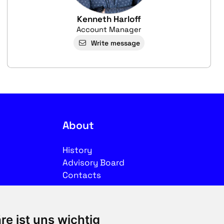
Kenneth Harloff
Account Manager
Write message
About
History
Advisory Board
Contacts
Legal
re ist uns wichtig