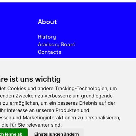
About
History
Advisory Board
Contacts
Legal
re ist uns wichtig
Imprint
et Cookies und andere Tracking-Technologien, um
Privacy
olgenden Zwecken zu verbessern:
um grundlegende
Terms of use
e zu ermöglichen
,
um ein besseres Erlebnis auf der
Ihr Interesse an unseren Produkten und
Follow us on social media
ssen und Marketinginteraktionen zu personalisieren
,
die für Sie relevanter sind
.
ch lehne ab
Einstellungen ändern