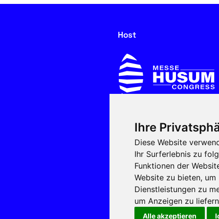
Host
Ihre Privatsphä
In cooperation with
Diese Website verwend
Ihr Surferlebnis zu f
Funktionen der Websit
Website zu bieten
,
um 
Dienstleistungen zu me
um Anzeigen zu liefern 
Alle akzeptieren
I