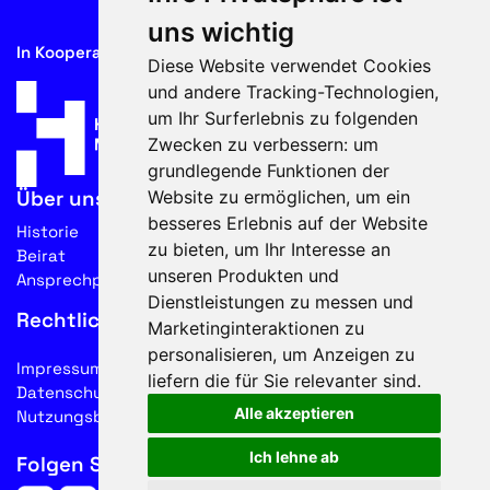
uns wichtig
In Kooperation mit
Diese Website verwendet Cookies
und andere Tracking-Technologien,
um Ihr Surferlebnis zu folgenden
Zwecken zu verbessern:
um
grundlegende Funktionen der
Website zu ermöglichen
,
um ein
Über uns
besseres Erlebnis auf der Website
Historie
zu bieten
,
um Ihr Interesse an
Beirat
unseren Produkten und
Ansprechpartner
Dienstleistungen zu messen und
Rechtliches
Marketinginteraktionen zu
personalisieren
,
um Anzeigen zu
Impressum
liefern die für Sie relevanter sind
.
Datenschutz
Alle akzeptieren
Nutzungsbedingungen
Ich lehne ab
Folgen Sie uns auf Social Media